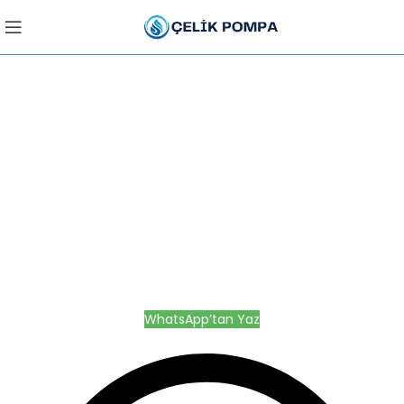
Pompa Tamir &
Bakım Servisi
Aynı gün hızlı servis,
garantili işçilik
WhatsApp’tan Yaz