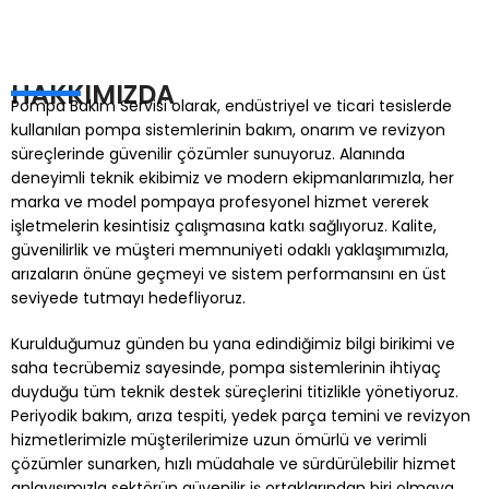
HAKKIMIZDA
Pompa Bakım Servisi olarak, endüstriyel ve ticari tesislerde
kullanılan pompa sistemlerinin bakım, onarım ve revizyon
süreçlerinde güvenilir çözümler sunuyoruz. Alanında
deneyimli teknik ekibimiz ve modern ekipmanlarımızla, her
marka ve model pompaya profesyonel hizmet vererek
işletmelerin kesintisiz çalışmasına katkı sağlıyoruz. Kalite,
güvenilirlik ve müşteri memnuniyeti odaklı yaklaşımımızla,
arızaların önüne geçmeyi ve sistem performansını en üst
seviyede tutmayı hedefliyoruz.
Kurulduğumuz günden bu yana edindiğimiz bilgi birikimi ve
saha tecrübemiz sayesinde, pompa sistemlerinin ihtiyaç
duyduğu tüm teknik destek süreçlerini titizlikle yönetiyoruz.
Periyodik bakım, arıza tespiti, yedek parça temini ve revizyon
hizmetlerimizle müşterilerimize uzun ömürlü ve verimli
çözümler sunarken, hızlı müdahale ve sürdürülebilir hizmet
anlayışımızla sektörün güvenilir iş ortaklarından biri olmaya