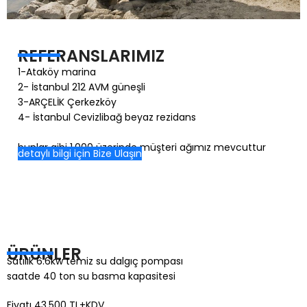
REFERANSLARIMIZ
1-Ataköy marina
2- İstanbul 212 AVM güneşli
3-ARÇELİK Çerkezköy
4- İstanbul Cevizlibağ beyaz rezidans
bunlar gibi 1.000 üzerinde müşteri ağımız mevcuttur
detaylı bilgi için Bize Ulaşın
ÜRÜNLER
Satılık 6.6kw temiz su dalgıç pompası
saatde 40 ton su basma kapasitesi
Fiyatı 43.500 TL+KDV