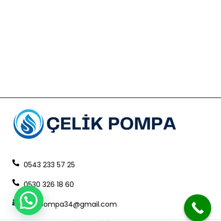
0543 233 57 25
0530 326 18 60
celikpompa34@gmail.com